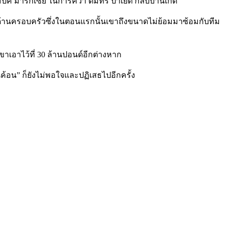
มปิค มาร์กเซย ในการคว้า ดิมิทรี่ ปาเยต กลับบ้านเกิด
งด้านครอบครัวซึ่งในตอนแรกนั้นเขาถึงขนาดไม่ย้อมมาซ้อมกับทีม
เขาเอาไว้ที่ 30 ล้านปอนด์อีกต่างหาก
ขุนค้อน” ก็ยังไม่พอใจและปฏิเสธไปอีกครั้ง