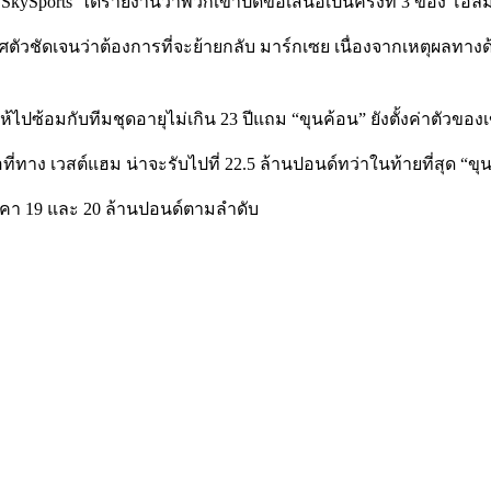
‘SkySports’ ได้รายงานว่าพวกเขาปัดข้อเสนอเป็นครั้งที่ 3 ของ โอลิ
ัวชัดเจนว่าต้องการที่จะย้ายกลับ มาร์กเซย เนื่องจากเหตุผลทา
้ไปซ้อมกับทีมชุดอายุไม่เกิน 23 ปีแถม “ขุนค้อน” ยังตั้งค่าตัวของ
สนอที่ทาง เวสต์แฮม น่าจะรับไปที่ 22.5 ล้านปอนด์ทว่าในท้ายที่สุด “
ราคา 19 และ 20 ล้านปอนด์ตามลำดับ