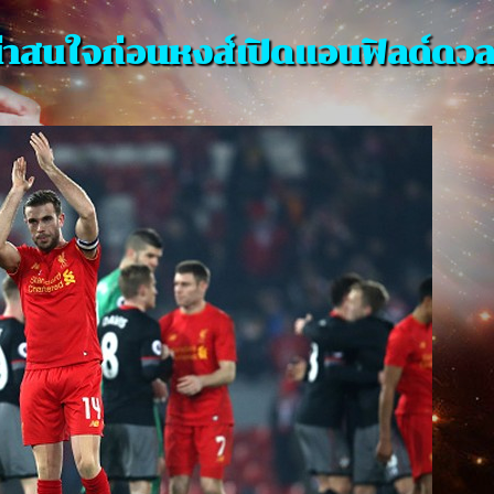
น่าสนใจก่อนหงส์เปิดแอนฟิลด์ดวลว