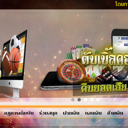
โดยการติดต่อฝ่
กฏการเดิมพัน
ร่วมสนุก
ฝากเงิน
ถอนเงิน
ย้ายเงิน