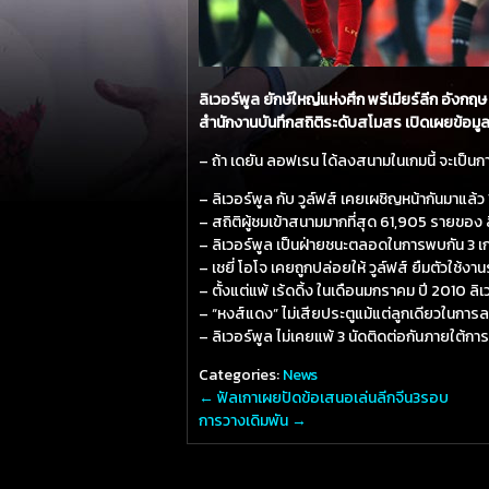
ลิเวอร์พูล ยักษ์ใหญ่แห่งศึก พรีเมียร์ลีก อังก
สำนักงานบันทึกสถิติระดับสโมสร เปิดเผยข้อมูลท
– ถ้า เดยัน ลอฟเรน ได้ลงสนามในเกมนี้ จะเป็นก
– ลิเวอร์พูล กับ วูล์ฟส์ เคยเผชิญหน้ากันมาแล้
– สถิติผู้ชมเข้าสนามมากที่สุด 61,905 รายของ ลิ
– ลิเวอร์พูล เป็นฝ่ายชนะตลอดในการพบกัน 3 เกมหล
– เชยี่ โอโจ เคยถูกปล่อยให้ วูล์ฟส์ ยืมตัวใช้
– ตั้งแต่แพ้ เร้ดดิ้ง ในเดือนมกราคม ปี 2010 ล
– “หงส์แดง” ไม่เสียประตูแม้แต่ลูกเดียวในการลงเล่
– ลิเวอร์พูล ไม่เคยแพ้ 3 นัดติดต่อกันภายใต้กา
Categories:
News
←
ฟัลเกาเผยปัดข้อเสนอเล่นลีกจีน3รอบ
การวางเดิมพัน
→