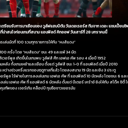
ฤษ เตรียมรับการมาเยือนของ วูล์ฟแฮมป์ตัน วันเดอเรอร์ส ทีมจาก เดอะ แชมเปี้ยนชิ
ี่น่าสนใจก่อนเกมที่สนาม แอนฟิลด์ คิกออฟ วันเสาร์ที่ 28 มกราคมนี้
ารเล่นนัดที่ 100 รวมทุกรายการให้กับ “หงส์แดง”
ว 100 ครั้ง โดย “หงส์แดง” ชนะ 49 และแพ้ 34 นัด
เวอร์พูล เกิดขึ้นในเกมพบ วูล์ฟส์ ศึก เอฟเอ คัพ รอบ 4 เมื่อปี 1952
ัง ทั้งเกมเหย้าและเยือน ตั้งแต่ วูล์ฟส์ ชนะ 1-0 ที่ แอนฟิลด์ เมื่อปี 2010
งานระหว่างช่วงครึ่งแรกของฤดูกาลที่แล้ว โดยลงสนาม 19 นัด และยิง 3 ประตู
ิเวอร์พูล ไร้พ่ายในการลงเล่นเกม เอฟเอ คัพ ที่ แอนฟิลด์ 10 นัดหลัง โดยชนะ 6 แล
น เอฟเอ คัพ ที่ แอนฟิลด์ 6 นัดหลัง ตั้งแต่ ปีเตอร์ เคร้าช์ ยิงให้กับ สโต๊ค ซิตี้ 
รคุมทัพของ เจอร์เก้น คล็อปป์ กุนซือชาวเยอรมัน