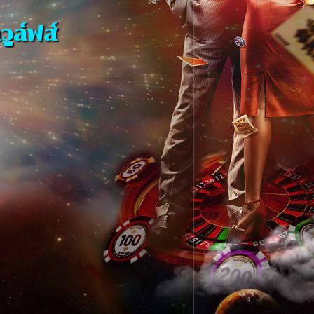
ูล์ฟส์