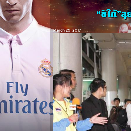
“ซิโก้”ลุ
March 29, 2017