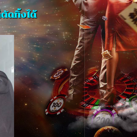
ตัดทิ้งได้