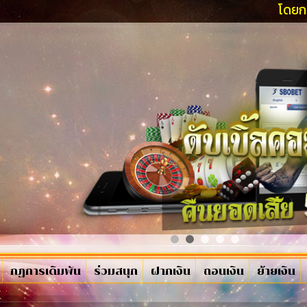
โดยการติดต่อฝ่
กฏการเดิมพัน
ร่วมสนุก
ฝากเงิน
ถอนเงิน
ย้ายเงิน