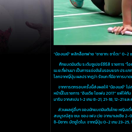
“น้องเมย์” พลิกล็อกพ่าย “ซายากะ ซาโตะ” 0-2 
ศึกแบดมินตัน ระดับซูเปอร์ซีรีส์ รายการ “โอยู
เม.ย.ที่ผ่านมา เป็นการแข่งขันในรอบแรก ประเภท
โลกจากญี่ปุ่น ผลปรากฎว่า รัชนก ที่มีอาการ
จากการตกรอบครั้งนี้ส่งผลให้ “น้องเมย์” ไม่สาม
หน้านี้ในรายการ “อินเดีย โอเพ่น 2017” แพ้ให้ก
มาริน จากสเปน 1-2 เกม 8-21, 21-18, 12-21 แ
ส่วนผลคู่อื่นๆ ของนักแบดมินตันไทย หญิงเดี่ยว
สมบูรณ์สุข ชนะ ชอง เฟง เว่ย จากมาเลเซีย 2-0 เ
ชิ-มิซากะ มัตซูโตโมะ จากญี่ปุ่น 0-2 เกม 23-25, 