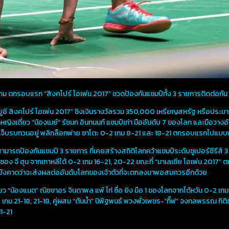
เกม ตกรอบแรก “สิงคโปร์ โอเพ่น 2017” ชวดป้องกันแชมป์ทั้ง 3 รายการติดต่อกัน
อี สิงคโปร์ โอเพ่น 2017” ชิงเงินรางวัลรวม 350,000 เหรียญสหรัฐ หรือประมาณ 12
หญิงเดี่ยว “น้องเมย์” รัชนก อินทนนท์ แชมป์เก่า มืออันดับ 7 ของโลก และมือวางอ
บาดเจ็บรบกวนอยู่ พลิกล็อกพ่าย ซาโตะ 0-2 เกม 8-21 และ 18-21 ตกรอบแรกไปแ
ารถป้องกันแชมป์ 3 รายการ ที่เคยสร้างสถิติโลกคว้าแชมป์ระดับซูเปอร์ซีรีส์ 3 รายก
ับ ซอง จี ฮุน จากเกาหลีใต้ 0-2 เกม 16-21, 20-22 ขณะที่ “มาเลเซีย โอเพ่น 2017
ละยังคาดว่าจะส่งผลต่ออันดับโลกของเจ้าตัวที่จะตกลงมาพอสมควรอีกด้วย
 “น้องแนต” ณิชชาอร จินดาพล แพ้ ไท่ ซื่อ ยิง มือ 1 ของโลกจากไต้หวัน 0-2 เกม 
กม 21-18, 21-18, คู่ผสม “ต้นน้ำ” นิพิฐพนธ์ พวงพั่วเพชร-“กิ๊ฟ” จงกลพรรณ กิติ
11-21