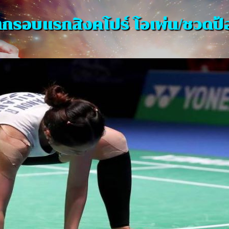
กรอบแรกสิงคโปร์ โอเพ่น/ชวดป