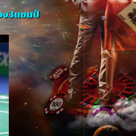
้อง3แชมป์