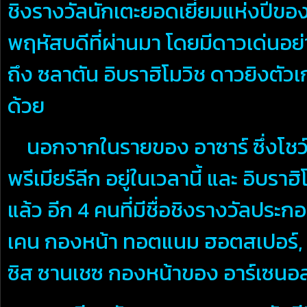
ชิงรางวัลนักเตะยอดเยี่ยมแห่งปีของ 
พฤหัสบดีที่ผ่านมา โดยมีดาวเด่นอย่
ถึง ซลาตัน อิบราฮิโมวิช ดาวยิงตัวเ
ด้วย
นอกจากในรายของ อาซาร์ ซึ่งโชว์ฟอ
พรีเมียร์ลีก อยู่ในเวลานี้ และ อิบราฮ
แล้ว อีก 4 คนที่มีชื่อชิงรางวัลประกอ
เคน กองหน้า ทอตแนม ฮอตสเปอร์, โร
ซิส ซานเชซ กองหน้าของ อาร์เซนอ