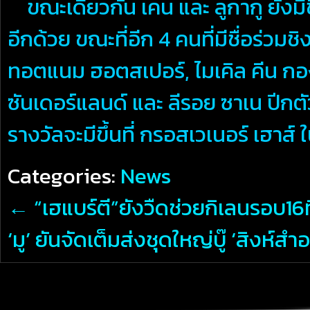
ขณะเดียวกัน เคน และ ลูกากู ยังมีชื
อีกด้วย ขณะที่อีก 4 คนที่มีชื่อร่ว
ทอตแนม ฮอตสเปอร์, ไมเคิล คีน กอง
ซันเดอร์แลนด์ และ ลีรอย ซาเน ปีก
รางวัลจะมีขึ้นที่ กรอสเวเนอร์ เฮาส์ 
Categories:
News
←
“เฮแบร์ตี”ยังวืดช่วยกิเลนรอบ16ท
‘มู’ ยันจัดเต็มส่งชุดใหญ่บู๊ ‘สิงห์สำ