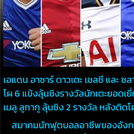
เอแดน อาซาร์ ดาวเตะ เชลซี และ ซลา
โผ 6 แข้งลุ้นชิงรางวัลนักเตะยอดเยี่
เมลู ลูกากู ลุ้นชิง 2 รางวัล หลังติด
สมาคมนักฟุตบอลอาชีพของอังกฤษ (พ