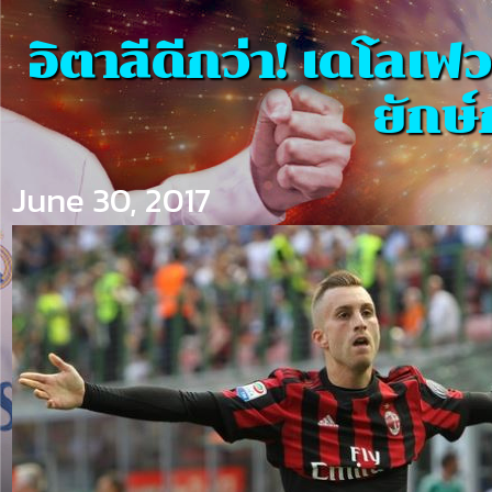
อิตาลีดีกว่า! เดโลเฟ
ยักษ์
June 30, 2017