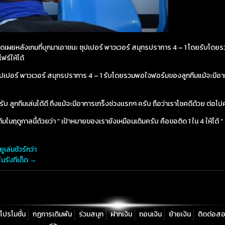
ซี เปิดเผยหลังเกมที่บุกมาเอาชนะ ซุปเปอร์ พาวเวอร์ สมุทรปราการ 4 – 1 โดยรับโ
ฟร์ให้ได้
นะ ซุปเปอร์ พาวเวอร์ สมุทรปราการ 4 – 1 รับโดยรวมพอใจฟอร์มของลูกทีมแม้จะมีอ
ครับ ลูกทีมเล่นได้ดี ถึงแม้จะมีอาการเกร็งช่วงเเรกๆ ครับ ถือว่าเราโชคดีด้วย ต
ทีมในฤดูกาลนี้ด้วยว่า ” เป้าหมายของเรายังเหมือนเดิมครับ คือขอติด 1 ใน 4 ให้ได้ “
ูเล่นชัวร์กว่า
นรังทีเด็ด
→
โปรโมชั่น
กฏการเดิมพัน
ร่วมสนุก
ฝากเงิน
ถอนเงิน
ย้ายเงิน
ติดต่อส