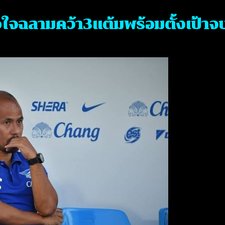
อใจฉลามคว้า3แต้มพร้อมตั้งเป้าจบ