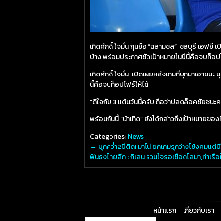
เทิดศักดิ์ ใจมั่น กุนซือ “ฉลามชล” ชลบุรี เอฟ
บ้าง พร้อมประกาศชัดเป้าหมายในปีนี้คือจบท็อปโ
เทิดศักดิ์ ใจมั่น เปิดเผยหลังเกมที่บุกมาเอาช
นี้คือจบท็อปโฟร์ให้ได้
“ดีใจกับ 3 แต้มวันนี้ครับ ถือว่าปลดล็อคชัยชนะ
พร้อมกันนี้ “น้าเทิด” ยังได้กล่าวถึงเป้าหมายของ
Categories:
News
←
บุกคว่ำ2ปีติด! มาโน่ ยกเกมรุกว่างโซ้งคมแต่บีย
ฟันธงไทยลีก : กิเลน รวมใจรอเชือดโลมา,ท่าเรือใ
หน้าแรก
เกี่ยวกับเรา