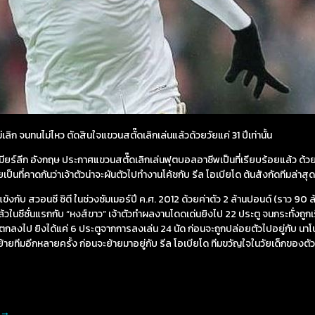
่เลิก จนทนไม่ไหว ตัดสินใจแขวนสตั๊ดเลิกเล่นแล้วด้วยวัยแค่ 31 ปีเท่านั้น
เมียร์ลีก อังกฤษ ประกาศแขวนสตั๊ดเลิกเล่นฟุตบอลอาชีพเป็นที่เรียบร้อยแล้ว ด้วยว
ป็นที่คาดกันว่าเจ้าตัวน่าจะผันตัวไปทำงานโค้ชกับ รีล โอเบียโด ต้นสังกัดทีมล่าสุ
งกับ สวอนซี ซิตี ในช่วงซัมเมอร์ปี ค.ศ. 2012 ด้วยค่าตัว 2 ล้านปอนด์ (ราว 90 ล
นซีซั่นแรกกับ “หงส์ขาว” เจ้าตัวทำผลงานโดดเด่นยิงไป 22 ประตู จนกระทั่งถูกเร
ลงไป ยิงได้แค่ 6 ประตูจากการลงเล่น 24 นัด ก่อนจะถูกปล่อยตัวไปอยู่กับ นาโปล
ายทีมอีกหลายครั้ง ก่อนจะย้ายมาอยู่กับ รีล โอเบียโด ทีมขวัญใจในวัยเด็กของตัวเอง
→