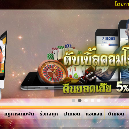
โดยการติดต่อฝ่า
กฏการเดิมพัน
ร่วมสนุก
ฝากเงิน
ถอนเงิน
ย้ายเงิน