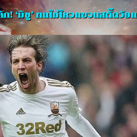
ลิก! ‘มิชู’ ทนไม่ไหวแขวนสตั๊ดวัยแค