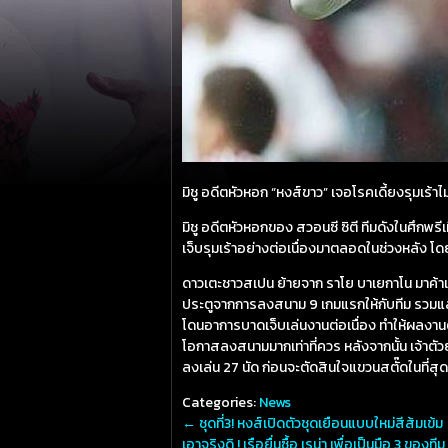
มิชู อดีตหัวหอก “หงส์ขาว” เจอโรคเดี้ยงรุมเร้าไม
มิชู อดีตหัวหอกของ สวอนซี ซิตี ทีมดังในศึกพรี
เจ็บรุมเร้าอย่างต่อเนื่องมาตลอดในช่วงหลัง โดยเ
ดาวเตะชาวสเปน ย้ายจาก ราโย บาเยกาโน มาค้าแข้
ประตูจากการลงสนาม 9 เกมแรกให้กับทีม รวมแล้วใ
โดนอาการบาดเจ็บเล่นงานต่อเนื่อง ทำให้ผลงานตก
โอกาสลงสนามมากเท่าที่ควร หลังจากนั้น เจ้าตัวย้
ลงเล่น 27 นัด ก่อนจะตัดสินใจแขวนสตั๊ดในที่สุด
Categories:
News
←
ชุดที่3! หงส์เปิดตัวชุดเยือนแบบใหม่สีส้มเข้ม
เอาจริงดิ ! เรือยื่นซื้อ เรน่า เพื่อเป็นมือ 3 ของทีม