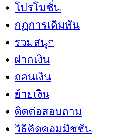
โปรโมชั่น
กฏการเดิมพัน
ร่วมสนุก
ฝากเงิน
ถอนเงิน
ย้ายเงิน
ติดต่อสอบถาม
วิธีคิดคอมมิชชั่น