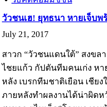
วัวชนเฮ! ยุทธนา หายเจ็บพร้อ
July 21, 2017
สาวก “วัวชนแดนใต้” สงขลา ยู
ไชยแก้ว กัปตันทีมคนเก่ง หา
หลัง เบรกทีมชาติเยือน เชียงใ
ภายหลังทำผลงานได้น่าผิดหว