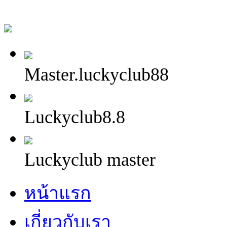
Master.luckyclub88
Luckyclub8.8
Luckyclub master
หน้าแรก
เกี่ยวกับเรา