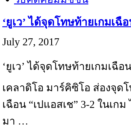
‘ยูเว’ ได้จุดโทษท้ายเกมเฉื
July 27, 2017
‘ยูเว’ ได้จุดโทษท้ายเกมเฉือ
เคลาดิโอ มาร์คิซิโอ ส่องจุดโ
เฉือน “เปแอสเช” 3-2 ในเกม ไอ
มา …