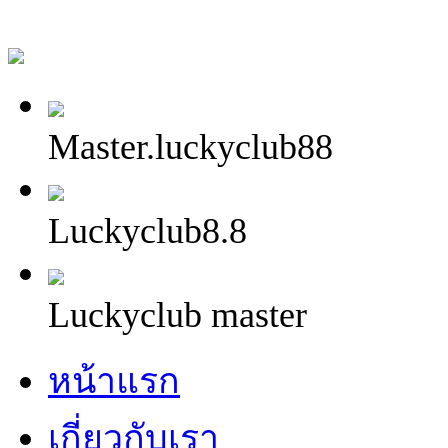
Master.luckyclub88
Luckyclub8.8
Luckyclub master
หน้าแรก
เกี่ยวกับเรา