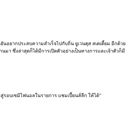
ยืนยันอยากประสบความสำเร็จไปกับถิ่น ยูเวนตุส สเตเดี้ยม อีกด้วย
านมา ซึ่งล่าสุดก็ได้มีการเปิดตัวอย่างเป็นทางการและเจ้าตัวก็มี
ข้าสู่รอบเซมิไฟนอลในรายการ แชมเปี้ยนส์ลีก ให้ได้”