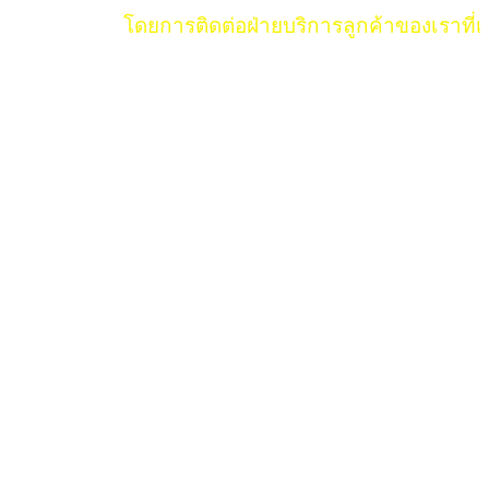
โดยการติดต่อฝ่ายบริการลูกค้าของเราที่เป็นม