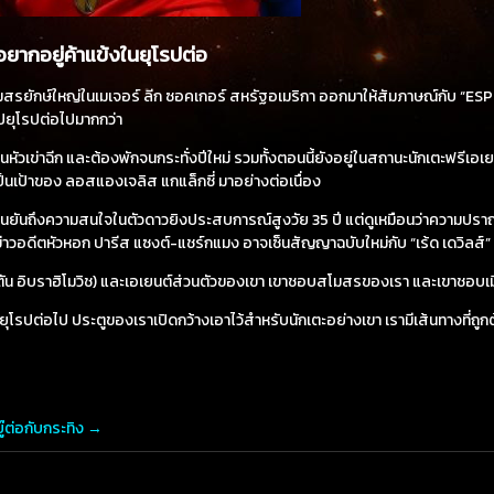
ังอยากอยู่ค้าแข้งในยุโรปต่อ
รยักษ์ใหญ่ในเมเจอร์ ลีก ซอคเกอร์ สหรัฐอเมริกา ออกมาให้สัมภาษณ์กับ “ESPN” 
ีปยุโรปต่อไปมากกว่า
อ็นหัวเข่าฉีก และต้องพักจนกระทั่งปีใหม่ รวมทั้งตอนนี้ยังอยู่ในสถานะนักเตะฟรี
ยเป็นเป้าของ ลอสแองเจลิส แกแล็กซี่ มาอย่างต่อเนื่อง
ันถึงความสนใจในตัวดาวยิงประสบการณ์สูงวัย 35 ปี แต่ดูเหมือนว่าความปราถ
าวอดีตหัวหอก ปารีส แซงต์-แชร์กแมง อาจเซ็นสัญญาฉบับใหม่กับ “เร้ด เดวิลส์”
ซลาตัน อิบราฮิโมวิช) และเอเยนต์ส่วนตัวของเขา เขาชอบสโมสรของเรา และเขาชอบ
นยุโรปต่อไป ประตูของเราเปิดกว้างเอาไว้สำหรับนักเตะอย่างเขา เรามีเส้นทางที่
บู๊ต่อกับกระทิง
→