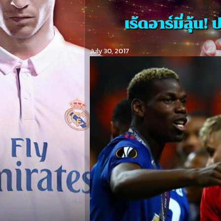
เร้ดอาร์มี่ลุ้
July 30, 2017