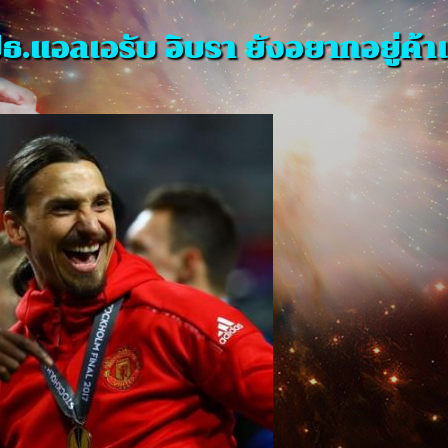
น! ปธ.แอลเอรับ อิบรา ยังอยากอยู่ค้