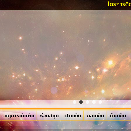
โดยการติดต่อฝ่ายบริ
กฏการเดิมพัน
ร่วมสนุก
ฝากเงิน
ถอนเงิน
ย้ายเงิน