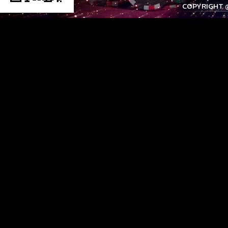
COPYRIGHT @