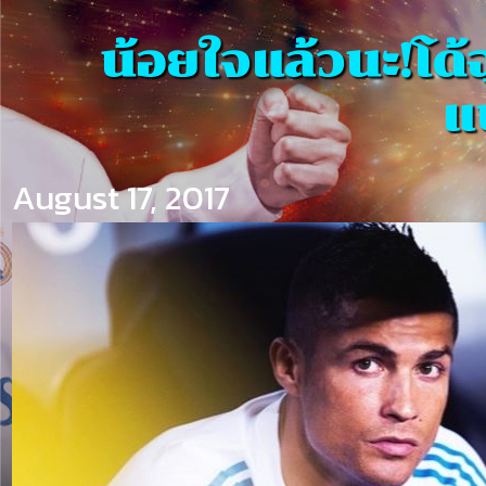
น้อยใจแล้วนะ!โด้
แ
August 17, 2017