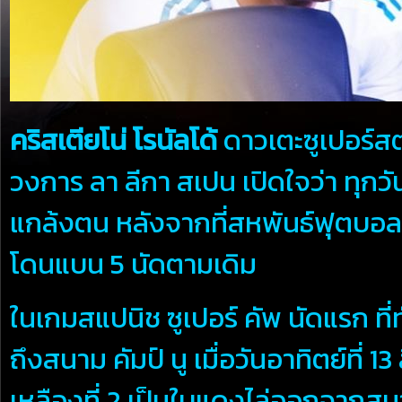
คริสเตียโน่ โรนัลโด้
ดาวเตะซูเปอร์สต
วงการ ลา ลีกา สเปน เปิดใจว่า ทุก
แกล้งตน หลังจากที่สหพันธ์ฟุตบอลส
โดนแบน 5 นัดตามเดิม
ในเกมสแปนิช ซูเปอร์ คัพ นัดแรก ที่
ถึงสนาม คัมป์ นู เมื่อวันอาทิตย์ที่ 1
เหลืองที่ 2 เป็นใบแดงไล่ออกจากสนา