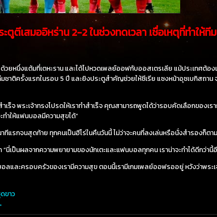
ำประตูตีเสมออิหร่าน 2-2 ในช่วงทดเวลา เชื่อเหตุที่ทำให้
 เอ ด้วยหนึ่งแต้มที่เตหะราน และได้ไปหวดเพลย์ออฟกับออสเตรเลีย แม้ประเทศต้
ติดทีมชาติครั้งแรกในรอบ 5 ปี และยิงประตูสำคัญช่วยให้ซีเรีย แซงหน้าอุซเบกิสถาน จบ
เร็จ พระเจ้าทรงโปรดให้เราทำสำเร็จ คุณสามารถพูดได้ว่ารอบคัดเลือกของเรากลับ
ก็จะทำให้แฟนบอลมีความสุขได้”
แรกจนสุดท้าย ทุกคนเป็นฮีโร่ในคืนวันนี้ ไม่ว่าจะคนที่ลงเล่นหรือนั่งสำรองก็ตา
าวว่า “นี่เป็นผลจากความพยายามของนักเตะและแฟนบอลทุกคน เราน่าจะทำได้ดีกว่านี้อ
ฟนบอลและครอบครัวของเรามีความสุข ตอนนี้เรามีเกมเพลย์ออฟรออยู่ หวังว่าพระ
ุดขาว
→