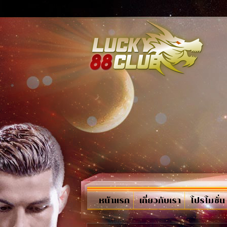
หน้าแรก
เกี่ยวกับเรา
โปรโมชั่น