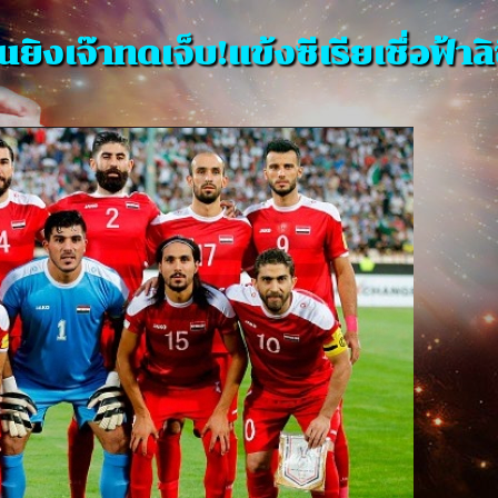
นยิงเจ๊าทดเจ็บ!แข้งซีเรียเชื่อฟ้าลิ