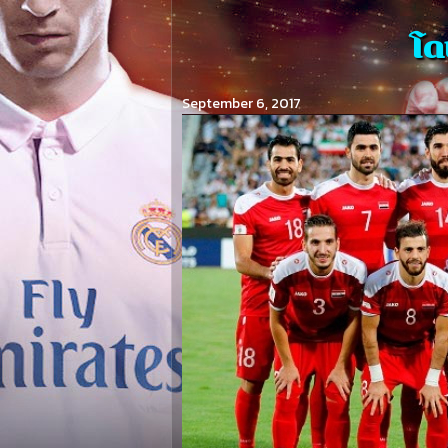
โด
September 6, 2017