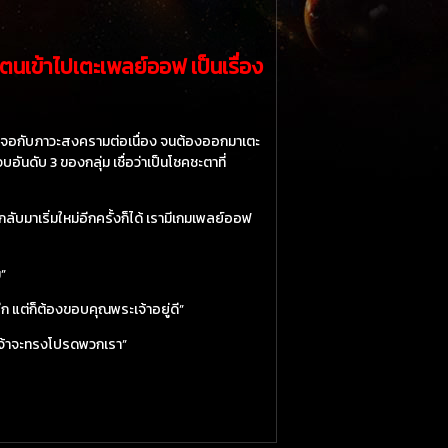
ทีมตนเข้าไปเตะเพลย์ออฟ เป็นเรื่อง
องเจอกับภาวะสงครามต่อเนื่อง จนต้องออกมาเตะ
อันดับ 3 ของกลุ่ม เชื่อว่าเป็นโชคชะตาที่
มาเริ่มใหม่อีกครั้งก็ได้ เรามีเกมเพลย์ออฟ
ม”
ีก แต่ก็ต้องขอบคุณพระเจ้าอยู่ดี”
เจ้าจะทรงโปรดพวกเรา”