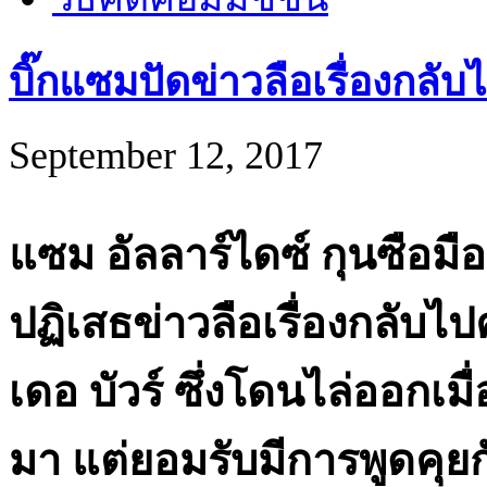
บิ๊กแซมปัดข่าวลือเรื่องกลั
September 12, 2017
แซม อัลลาร์ไดซ์ กุนซือมื
ปฏิเสธข่าวลือเรื่องกลับไ
เดอ บัวร์ ซึ่งโดนไล่ออกเมื่
มา แต่ยอมรับมีการพูดคุย