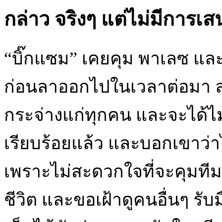
กล่าว จริงๆ แต่ไม่มีการเ
“บิ๊กแซม” เคยคุม พาเลซ และช
ก่อนลาออกไปในเวลาต่อมา ล่า
กระจ่างแก่ทุกคน และจะได้ไม่
เรียบร้อยแล้ว และบอกเขาว่
เพราะไม่สะดวกใจที่จะคุมทีม
ชีวิต และขอเฝ้าดูคนอื่นๆ รั