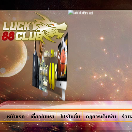
หน้าแรก
เกี่ยวกับเรา
โปรโมชั่น
กฏการเดิมพัน
ร่วม