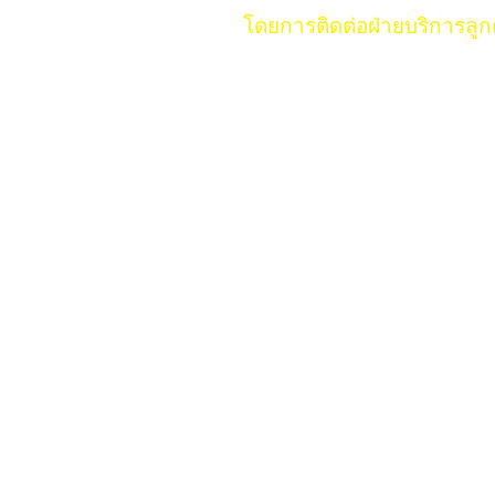
โดยการติดต่อฝ่ายบริการลูกค้าข