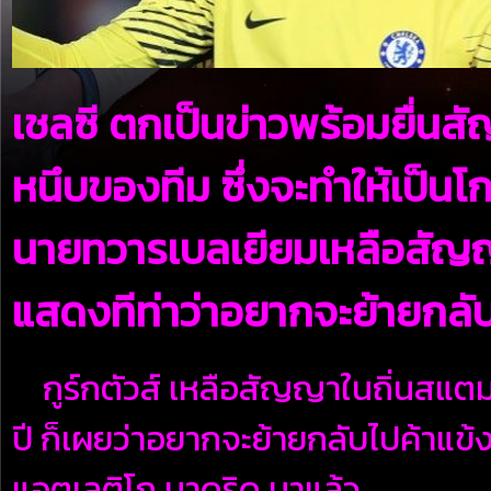
เชลซี ตกเป็นข่าวพร้อมยื่นสัญ
หนึบของทีม ซึ่งจะทำให้เป็นโก
นายทวารเบลเยียมเหลือสัญญาก
แสดงทีท่าว่าอยากจะย้ายกลั
กูร์กตัวส์ เหลือสัญญาในถิ่นสแตมฟ
ปี ก็เผยว่าอยากจะย้ายกลับไปค้าแข้
แอตเลติโก มาดริด มาแล้ว