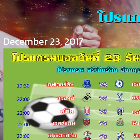
โปรแก
December 23, 2017