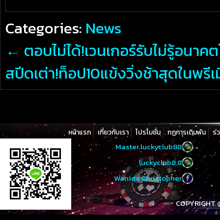
Categories:
News
←
ตอบไม่ได้!เวนเกอร์รับไม่รู้อนาคต
สปีดเต่า!ท็อป10แข้งวิ่งช้าสุดในพรีเ
หน้าแรก
เกี่ยวกับเรา
โปรโมชั่น
กฏการเดิมพัน
ร่
Master.luckyclub88
luckyclub8.8
Wanida Christopher
COPYRIGHT @