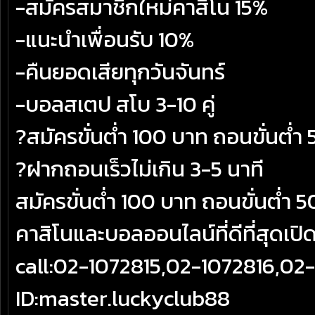
-สมัครสมาชิกใหม่คาสิโน 15%
-แนะนำเพื่อนรับ 10%
-คืนยอดเสียทุกวันจันทร์
-บอลสเตป สโบ 3-10 คู่
?
สมัครขั่นต่ำ 100 บาท ถอนขั่นต่ำ
?
ฝากถอนเร็วไม่เกิน 3-5 นาที
สมัครขั่นต่ำ 100 บาท ถอนขั่นต่ำ 
คาสิโนและบอลออนไลน์ที่ดีที่สุดเปิด
call:02-1072815,02-1072816,02
ID:master.luckyclub88