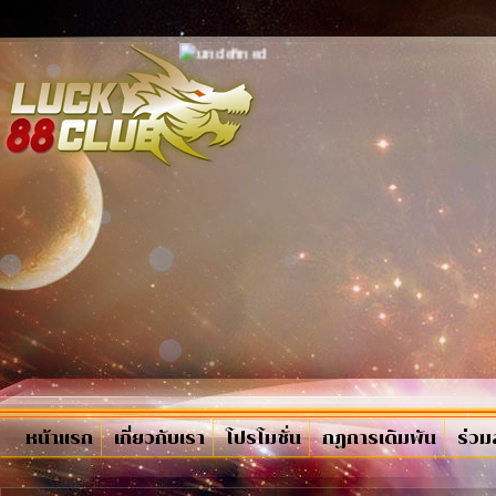
หน้าแรก
เกี่ยวกับเรา
โปรโมชั่น
กฏการเดิมพัน
ร่วม