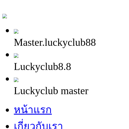
Master.luckyclub88
Luckyclub8.8
Luckyclub master
หน้าแรก
เกี่ยวกับเรา