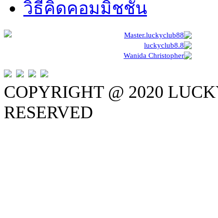
วิธีคิดคอมมิชชั่น
Master.luckyclub88
luckyclub8.8
Wanida Christopher
COPYRIGHT @ 2020 LUCK
RESERVED