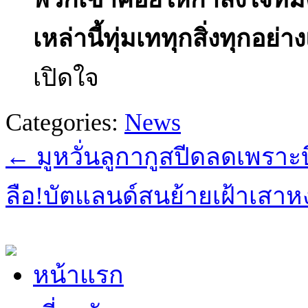
เหล่านี้ทุ่มเททุกสิ่งทุกอย่
เปิดใจ
Categories:
News
←
มูหวั่นลูกากูสปีดลดเพราะบึ
ลือ!บัตแลนด์สนย้ายเฝ้าเสา
หน้าแรก