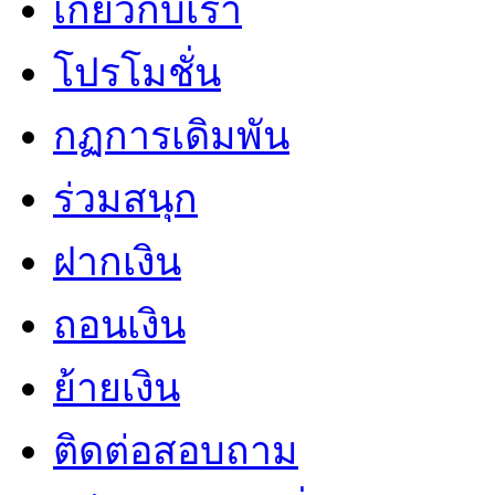
เกี่ยวกับเรา
โปรโมชั่น
กฏการเดิมพัน
ร่วมสนุก
ฝากเงิน
ถอนเงิน
ย้ายเงิน
ติดต่อสอบถาม