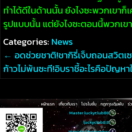
ทำได้ดีในด้านนั้น ยังไงซะพวกเขาก็เ
รูปแบบนั้น แต่ยังไงซะตอนนี้พวกเขา
Categories:
News
←
อดช่วยชาติ!ชากิรี่เจ็บถอนสวิตเซ
ก้าวไม่พ้นซะที!อิบราชี้อะไรคือปั
หน้าแรก
เกี่ยวกับเรา
โปรโมชั่น
กฏการเดิมพัน
ร่
Master.luckyclub88
luckyclub8.8
Wanida Christopher