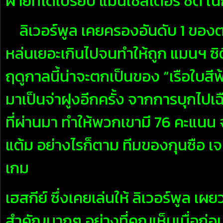
ฝ่ายที่ได้เปรียบ แมนเชสเตอร์ ซิตี้ ใ
ลิเวอร์พูล เคยครองอันดับ 1 ของ
หล่นเยอะเกินไปจนทำให้ถูก แมนฯ ซ
ฤดูกาลนี้น่าจะตกเป็นของ “เรือใบสีฟ้า
มาเป็นจ่าฝูงอีกครั้ง จากการบุกไปเฉื
ที่ผ่านมา ทำให้พวกเขามี 76 คะแนน 
แต้ม อย่างไรก็ตาม ทีมของกุนซือ เจอ
เกม
เฮสกีย์ ซึ่งเคยเล่นให้ ลิเวอร์พูล เผ
สำคัญมากๆ อย่างที่คุณเห็นเมื่อก่อ