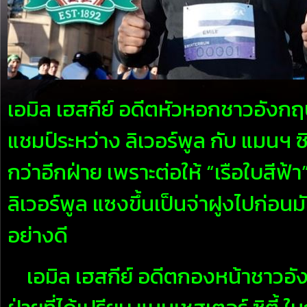
เอมิล เฮสกีย์ อดีตหัวหอกชาวอังกฤษ
แชมป์ระหว่าง ลิเวอร์พูล กับ แมนฯ ซ
กว่าอีกฝ่าย เพราะต่อให้ “เรือใบสีฟ้า
ลิเวอร์พูล แซงขึ้นเป็นจ่าฝูงไปก่อนม
อย่างดี
เอมิล เฮสกีย์ อดีตกองหน้าชาวอังก