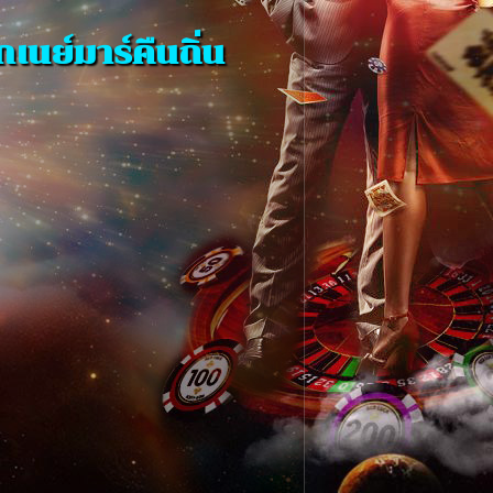
เนย์มาร์คืนถิ่น