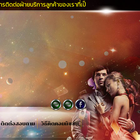
่ายบริการลูกค้าของเราที่เป็นมืออาชีพและคุณจะได้รับโปรโมช
ติดต่อสอบถาม
วิธีคิดคอมมิชชั่น