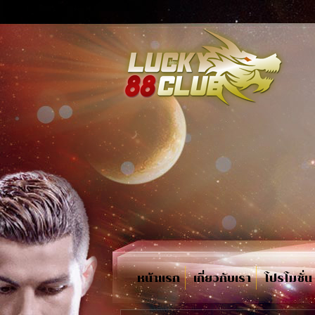
หน้าแรก
เกี่ยวกับเรา
โปรโมชั่น