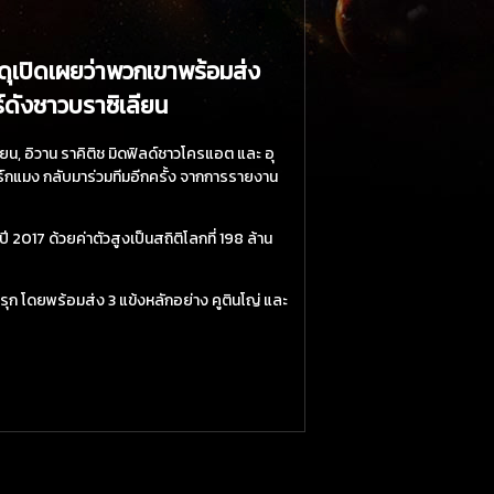
ิงดุเปิดเผยว่าพวกเขาพร้อมส่ง
ร์ดังชาวบราซิเลียน
ยน, อิวาน ราคิติช มิดฟิลด์ชาวโครแอต และ อุ
ชร์กแมง กลับมาร่วมทีมอีกครั้ง จากการรายงาน
ปี 2017 ด้วยค่าตัวสูงเป็นสถิติโลกที่ 198 ล้าน
วรุก โดยพร้อมส่ง 3 แข้งหลักอย่าง คูตินโญ่ และ