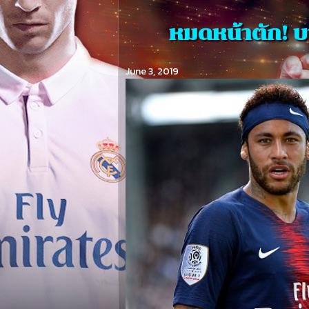
หมดหน้าตัก! บา
June 3, 2019