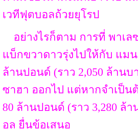
เวทีฟุตบอลถ้วยยุโรป
อย่างไรก็ตาม การที่ พาเลซ 
แบ็กขวาดาวรุ่งไปให้กับ แมน
ล้านปอนด์ (ราว 2,050 ล้าน
ซาฮา ออกไป แต่หากจำเป็นต้
80 ล้านปอนด์ (ราว 3,280 ล้านบ
อล ยื่นข้อเสนอ