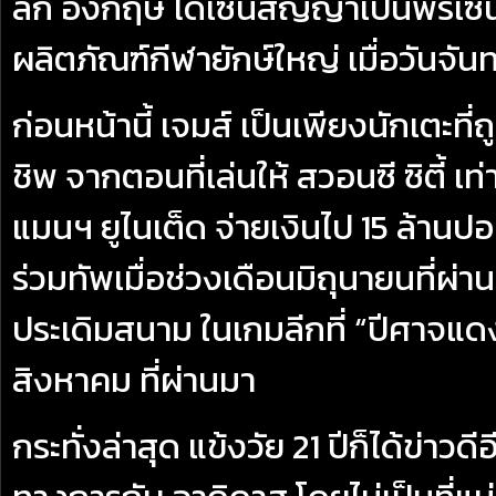
ลีก อังกฤษ ได้เซ็นสัญญาเป็นพรีเซน
ผลิตภัณฑ์กีฬายักษ์ใหญ่ เมื่อวันจันทร
ก่อนหน้านี้ เจมส์ เป็นเพียงนักเตะท
ชิพ จากตอนที่เล่นให้ สวอนซี ซิตี้ เ
แมนฯ ยูไนเต็ด จ่ายเงินไป 15 ล้านป
ร่วมทัพเมื่อช่วงเดือนมิถุนายนที่ผ่าน
ประเดิมสนาม ในเกมลีกที่ “ปีศาจแดง” 
สิงหาคม ที่ผ่านมา
กระทั่งล่าสุด แข้งวัย 21 ปีก็ได้ข่าว