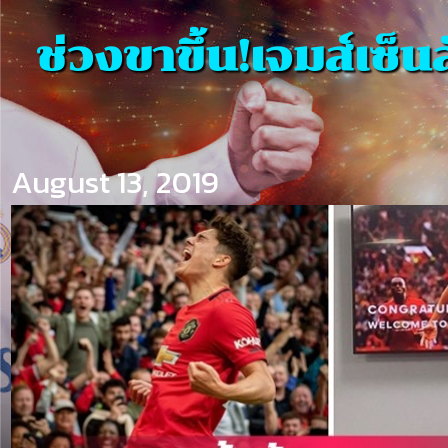
ช่วงขาขึ้น!เจมส์เซ็
August 13, 2019