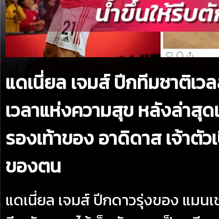
แดเนี่ยล เจมส์ ปีกทีมชาติเว
เวลาแห่งความสุข หลังล่าสุด
รองเท้าของ อาดิดาส เจ้าตัวเป
ของตน
แดเนี่ยล เจมส์ ปีกดาวรุ่งของ แมนเช