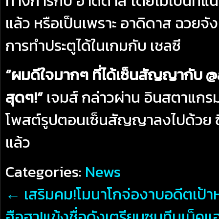
ทางการกับ อาดิดาส โดยไม่เป็นที่แน่
แล้ว หรือเป็นเพราะ อาดิดาส ฉวยจัง
การทำประตูได้ในเกมกับ เชลซี
“ผมดีใจมากๆ ที่ได้เซ็นสัญญากับ @ad
สุดๆ!”
เจมส์ กล่าวผ่าน อินสตาแกร
โพสต์รูปตอนเซ็นสัญญาลงไปด้วย ซึ่ง
แล้ว
Categories:
News
←
เสริมคม!โมนาโกจ่องาบอดีตเป้
ฮือฮา!แข้งชื่อดังเตรียมซบทีมเบ็คแ