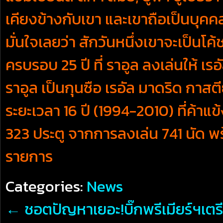
เคียงข้างกับเขา และเขาถือเป็นบุคค
มั่นใจเลยว่า สักวันหนึ่งเขาจะเป็นโ
ครบรอบ 25 ปี ที่ ราอูล ลงเล่นให้ เร
ราอูล เป็นกุนซือ เรอัล มาดริด กาส
ระยะเวลา 16 ปี (1994-2010) ที่ค้าแข้
323 ประตู จากการลงเล่น 741 นัด พ
รายการ
Categories:
News
←
ชอตปัญหาเยอะ!บิ๊กพรีเมียร์ฯเตร