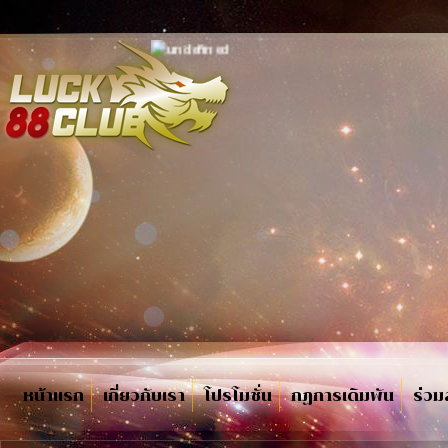
หน้าแรก
เกี่ยวกับเรา
โปรโมชั่น
กฏการเดิมพัน
ร่วม