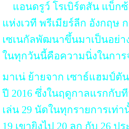
แอนดรูว์ โรเบิร์ตสัน แบ็กซ
แห่งเวที พรีเมียร์ลีก อังกฤษ ก
เซเนกัลพัฒนาขึ้นมาเป็นอย่
ในทุกวันนี้คือความนิ่งในกา
มาเน่ ย้ายจาก เซาธ์แฮมป์ตัน ม
ปี 2016 ซึ่งในฤดูกาลแรกกับท
เล่น 29 นัดในทุกรายการเท่าน
19 เขายิงไป 20 ลูก กับ 26 ปร