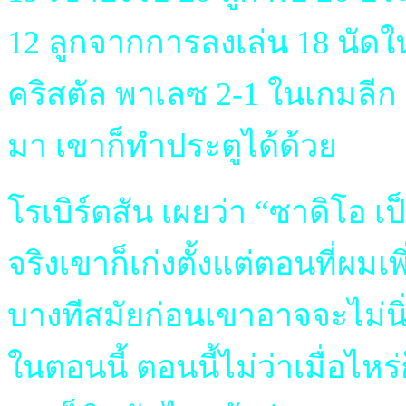
12 ลูกจากการลงเล่น 18 นัดใ
คริสตัล พาเลซ 2-1 ในเกมลีก เม
มา เขาก็ทำประตูได้ด้วย
โรเบิร์ตสัน เผยว่า “ซาดิโอ เ
จริงเขาก็เก่งตั้งแต่ตอนที่ผมเพ
บางทีสมัยก่อนเขาอาจจะไม่นิ
ในตอนนี้ ตอนนี้ไม่ว่าเมื่อไห