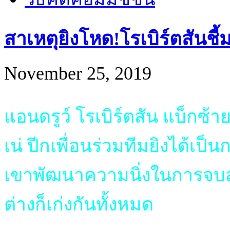
สาเหตุยิงโหด!โรเบิร์ตสันชี
November 25, 2019
แอนดรูว์ โรเบิร์ตสัน แบ็กซ้าย
เน่ ปีกเพื่อนร่วมทีมยิงได้เป
เขาพัฒนาความนิ่งในการจบสกอ
ต่างก็เก่งกันทั้งหมด