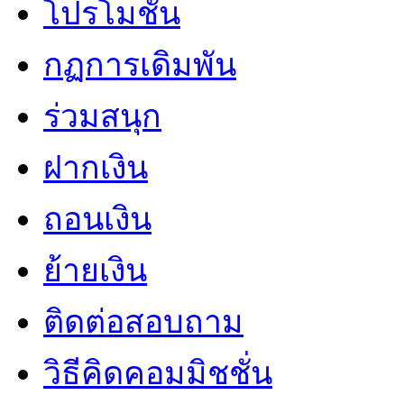
โปรโมชั่น
กฏการเดิมพัน
ร่วมสนุก
ฝากเงิน
ถอนเงิน
ย้ายเงิน
ติดต่อสอบถาม
วิธีคิดคอมมิชชั่น