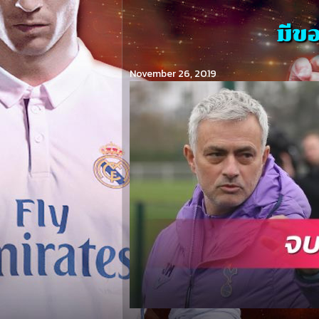
มีขอ
November 26, 2019