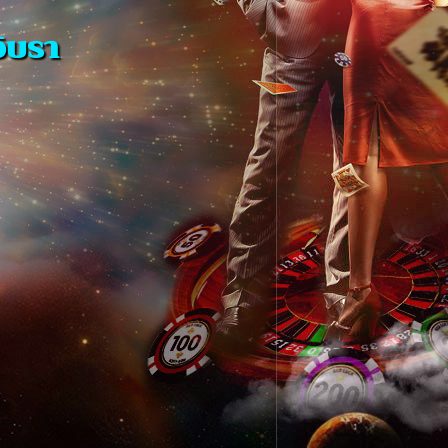
อิบรา