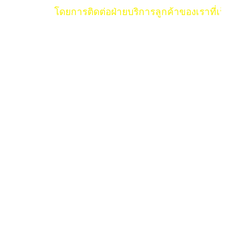
โดยการติดต่อฝ่ายบริการลูกค้าของเราที่เป็นม