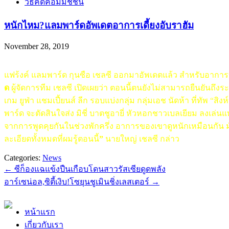
วิธีคิดคอมมิชชั่น
หนักไหม?แลมพาร์ดอัพเดตอาการเดี้ยงอับราฮัม
November 28, 2019
แฟร้งค์ แลมพาร์ด กุนซือ เชลซี ออกมาอัพเดตแล้ว สำหรับอาการบาด
ด
ผู้จัดการทีม เชลซี เปิดเผยว่า ตอนนี้ตนยังไม่สามารถยืนยันถ
เกม ยูฟ่า แชมเปี้ยนส์ ลีก รอบแบ่งกลุ่ม กลุ่มเอช นัดห้า ที่ทัพ “สิ
พาร์ด จะตัดสินใจส่ง มิชี่ บาตชูอายี่ หัวหอกชาวเบลเยียม ลงเล่นแ
จากการพูดคุยกันในช่วงพักครึ่ง อาการของเขาดูหนักเหมือนกัน ม
ละเอียดทั้งหมดที่ผมรู้ตอนนี้
”
นายใหญ่ เชลซี กล่าว
Categories:
News
←
ซีก็องแฉแข้งปืนเกือบโดนสาวรัสเซียดูดพลัง
อาร์เซน่อล,ซิตี้เงิบ!โซยุนชูเมินชิ่งเลสเตอร์
→
หน้าแรก
เกี่ยวกับเรา