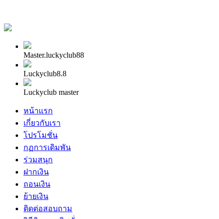
Master.luckyclub88
Luckyclub8.8
Luckyclub master
หน้าแรก
เกี่ยวกับเรา
โปรโมชั่น
กฏการเดิมพัน
ร่วมสนุก
ฝากเงิน
ถอนเงิน
ย้ายเงิน
ติดต่อสอบถาม