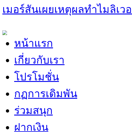
เมอร์สันเผยเหตุผลทำไมลิเวอ
หน้าแรก
เกี่ยวกับเรา
โปรโมชั่น
กฏการเดิมพัน
ร่วมสนุก
ฝากเงิน