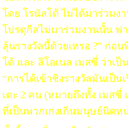
โดย โรนัลโด้ ไม่ได้มาร่วมงาน
โปรตุกีสไม่มาร่วมงานนั้น ฟา
ลุ้นรางวัลนี้ด้วยเหรอ ?” ก่อน
โด้ และ ลิโอเนล เมสซี่ ว่าเป็น
“การได้เข้าชิงรางวัลมันเป็นเรื
เตะ 2 คน (หมายถึงทั้ง เมสซี่ 
ที่เป็นพวกเก่งเกินมนุษย์นิดห