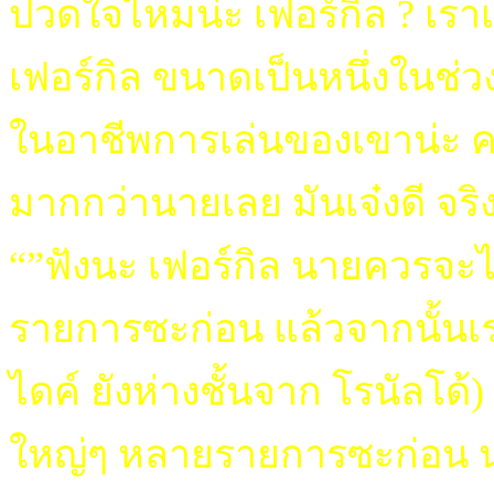
ปวดใจไหมน่ะ เฟอร์กิล ? เราเ
เฟอร์กิล ขนาดเป็นหนึ่งในช่ว
ในอาชีพการเล่นของเขาน่ะ คริ
มากกว่านายเลย มันเจ๋งดี จริ
“”ฟังนะ เฟอร์กิล นายควรจ
รายการซะก่อน แล้วจากนั้นเรา
ไดค์ ยังห่างชั้นจาก โรนัลโด
ใหญ่ๆ หลายรายการซะก่อน น