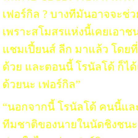
เฟอร์กิล ? บางทีมันอาจจะช่
เพราะสโมสรแห่งนี้เคยเอาช
แชมเปี้ยนส์ ลีก มาแล้ว โดยที่
ด้วย และตอนนี้ โรนัลโด้ ก็ได
ด้วยนะ เฟอร์กิล”
“นอกจากนี้ โรนัลโด้ คนนี้แ
ทีมชาติของนายในนัดชิงชนะเลิศ