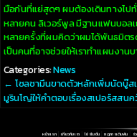
มือกันที่แย่สุดๆ ผมต้องเดินทางไปท
หลายคน ลิเวอร์พูล มีฐานแฟนบอลเ
หลายครั้งที่ผมคิดว่าผมได้พันธมิตร
เป็นคนที่อาจช่วยให้เราทำแผนงานบ
Categories:
News
←
โซลชามึนขาดตัวหลักเพิ่มนัดบู๊ส
มูรินโญ่ให้คำตอบเรื่องสเปอร์สสนค
หน้าแรก
เกี่ยวกับเรา
โปรโมชั่น
กฏการเดิมพัน
ร่