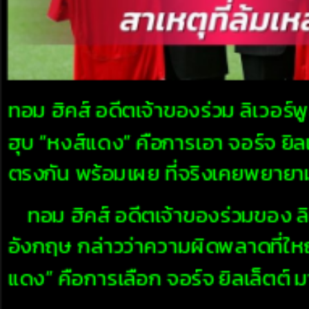
ทอม ฮิคส์ อดีตเจ้าของร่วม ลิเวอร์พู
ฮุบ “หงส์แดง” คือการเอา จอร์จ ยิลเล
ตรงกัน พร้อมเผย ที่จริงเคยพยายามเข
ทอม ฮิคส์ อดีตเจ้าของร่วมของ ลิ
อังกฤษ กล่าวว่าความผิดพลาดที่ใหญ
แดง” คือการเลือก จอร์จ ยิลเล็ตต์ มาเ