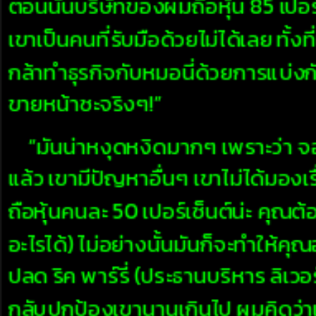
ตอนนั้นบริษัทของผมถือหุ้น 85 เปอร์เ
เขาเป็นคนที่รับมือด้วยไม่ได้เลย ทั้
กล้าทำธุรกิจกับหมอนี่ด้วยการแบ่งกัน
ขายหน้าซะจริงๆ!”
“มันน่าหงุดหงิดมากๆ เพราะว่า จอร
แล้ว เขามีปัญหาอื่นๆ เขาไม่ได้มอง
ถือหุ้นคนละ 50 เปอร์เซ็นต์น่ะ คุณต
อะไรได้) ไม่อย่างนั้นมันก็จะทำให้คุ
ปลด ริค พาร์รี่ (ประธานบริหาร ลิเวอ
กลับปกป้องเขานานเกินไป ผมคิดว่าเร