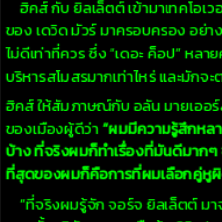
ฮิคส์ กับ ยิลเล็ตต์ เข้ามาเทคโอเวอร
ของ เดวิด มัวร์ มาครอบครอง อย่
ไม่ดีเท่าที่ควร ซึ่ง “เดอะ ค็อป” หล
บริหารสโมสรมากเท่าไหร่ และมักจะตรา
ฮิคส์ ให้สัมภาษณ์กับ อลัน มายเออร
ของเมืองผู้ดีว่า
“ผมมีความรู้สึกหล
บ้าง ที่จริงผมก็ทำเรื่องที่มันดีมา
ที่สุดของผมก็คือการที่ผมเลือกคู่หูผิด
“ที่จริงผมรู้จัก จอร์จ ยิลเล็ตต์ ม