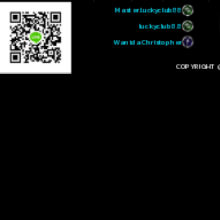
Master.luckyclub88
luckyclub8.8
Wanida Christopher
COPYRIGHT @