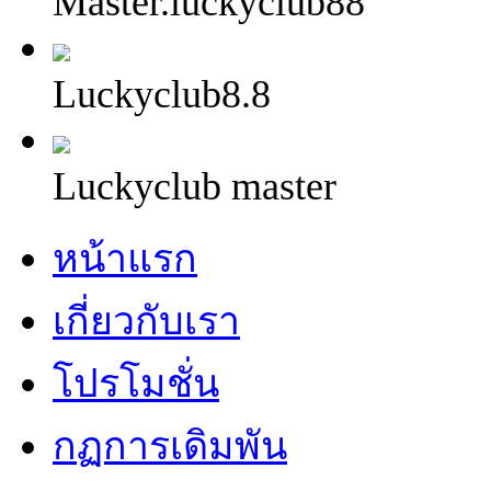
Master.luckyclub88
Luckyclub8.8
Luckyclub master
หน้าแรก
เกี่ยวกับเรา
โปรโมชั่น
กฏการเดิมพัน