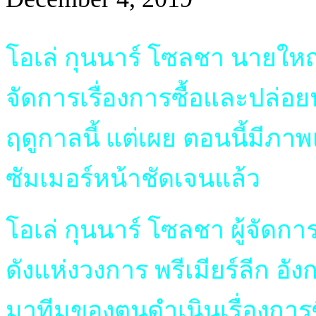
โอเล่ กุนนาร์ โซลชา นายใหญ
จัดการเรื่องการซื้อและปล่อย
ฤดูกาลนี้ แต่เผย ตอนนี้มีภาพ
ซัมเมอร์หน้าชัดเจนแล้ว
โอเล่ กุนนาร์ โซลชา ผู้จัดก
ดังแห่งวงการ พรีเมียร์ลีก อัง
มาทีมของตนดำเนินเรื่องการซื