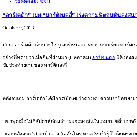
วิธีคิดคอมมิชชั่น
“อาร์เตต้า” เผย “มาร์ติเนลลี่” เร่งความฟิตจนทันลงสนา
October 9, 2023
มิเกล อาร์เตต้า เจ้านายใหญ่ อาร์เซน่อล เผยว่า กาเบรียล มาร์ติเน
อย่างที่ทราบว่าเมื่อคืนที่ผ่านมา (8 ตุลาคม)
อาร์เซน่อล
มีคิวลงสน
ชัยช่วงท้ายเกมของ มาร์ติเนลลี่
หลังจบเกม อาร์เตต้า ได้มีการเปิดเผยว่าดาวเตะชาวบราซิลพยายามเร
“เขาพูดเมื่อไม่กี่สัปดาห์ก่อนว่า ‘ผมจะลงเล่นในเกมกับ ซิตี้’ เ
“และหลังจาก 30 นาที เลโอ (เลอันโดร ทรอสซาร์) รู้สึกเจ็บตรงแฮ