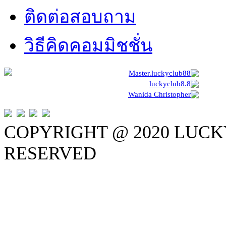
ติดต่อสอบถาม
วิธีคิดคอมมิชชั่น
Master.luckyclub88
luckyclub8.8
Wanida Christopher
COPYRIGHT @ 2020 LUCK
RESERVED