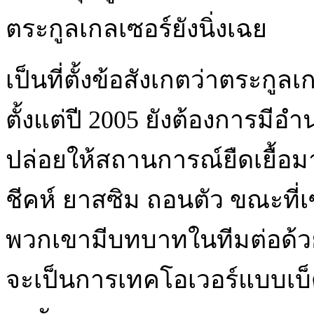
ตระกูลเกลเซอร์ยังนิ่งเฉย
เป็นที่ตั้งข้อสังเกตว่าตระกู
ตั้งแต่ปี 2005 ยังต้องการมีอ
ปล่อยให้สถานการณ์ยืดเยื้อม
ชีคห์ ยาสซิม ถอนตัว ขณะที่
พวกเขามีบทบาทในทีมต่อด้วย
จะเป็นการเทคโอเวอร์แบบเบ็ด