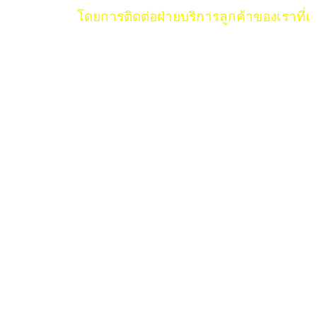
โดยการติดต่อฝ่ายบริการลูกค้าของเราที่เป็นมื