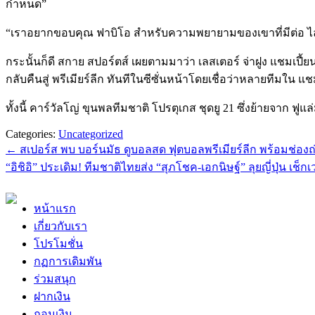
กำหนด”
“เราอยากขอบคุณ ฟาบิโอ สำหรับความพยายามของเขาที่มีต่อ 
กระนั้นก็ดี สกาย สปอร์ตส์ เผยตามมาว่า เลสเตอร์ จ่าฝูง แชมเปี
กลับคืนสู่ พรีเมียร์ลีก ทันทีในซีซั่นหน้าโดยเชื่อว่าหลายทีมใน แช
ทั้งนี้ คาร์วัลโญ่ ขุนพลทีมชาติ โปรตุเกส ชุดยู 21 ซึ่งย้ายจาก ฟูแ
Categories:
Uncategorized
←
สเปอร์ส พบ บอร์นมัธ ดูบอลสด ฟุตบอลพรีเมียร์ลีก พร้อมช่อ
“อิชิอิ” ประเดิม! ทีมชาติไทยส่ง “สุภโชค-เอกนิษฐ์” ลุยญี่ปุ่น เช
หน้าแรก
เกี่ยวกับเรา
โปรโมชั่น
กฏการเดิมพัน
ร่วมสนุก
ฝากเงิน
ถอนเงิน