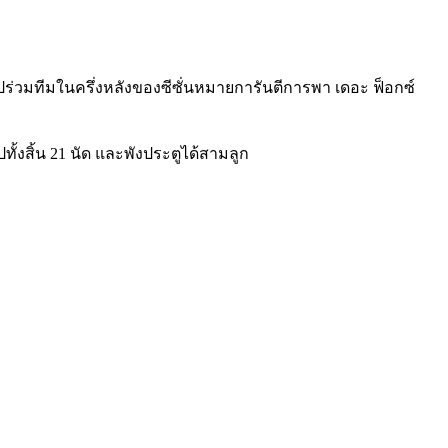
 ไปร่วมทีมในครึ่งหลังของซีซั่นหมายการันตีการพา เดอะ ฟ็อกซ์
ไปทั้งสิ้น 21 นัด และพังประตูได้สามลูก