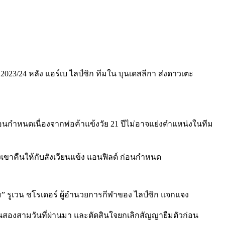
น 2023/24 หลัง แอร์เบ ไลป์ซิก ทีมใน บุนเดสลีกา ส่งดาวเตะ
ัดก่อนกำหนดเนื่องจากพ่อค้าแข้งวัย 21 ปีไม่อาจแย่งตำแหน่งในทีม
ส่งเขาคืนให้กับสังเวียนแข้ง แอนฟิลด์ ก่อนกำหนด
ม” รูเวน ชโรเดอร์ ผู้อำนวยการกีฬาของ ไลป์ซิก แจกแจง
สองสามวันที่ผ่านมา และตัดสินใจยกเลิกสัญญายืมตัวก่อน