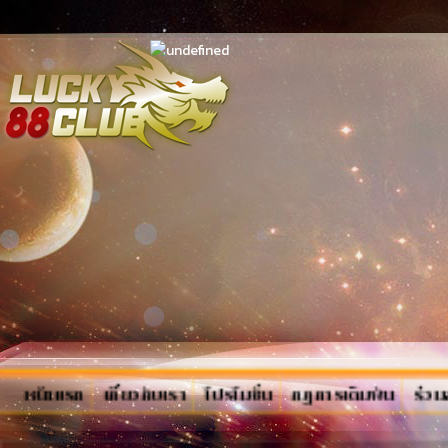
หน้าแรก
เกี่ยวกับเรา
โปรโมชั่น
กฏการเดิมพัน
ร่วม