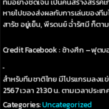
ทีมอย่างชัดเจน เป็นคนสร้างสรรค์เ
หายไปของส่งผลกับการเล่นของทีมไม่
สารัช อยู่เย็น, พีรดนย์ ฉ่ำรัศมี ก็ตาม
Credit Facebook : ช้างศึก – ฟุตบ
สำหรับทีมชาติไทย มีโปรแกรมลงแข่งข
2567 เวลา 21:30 น. ตามเวลาประ
Categories:
Uncategorized