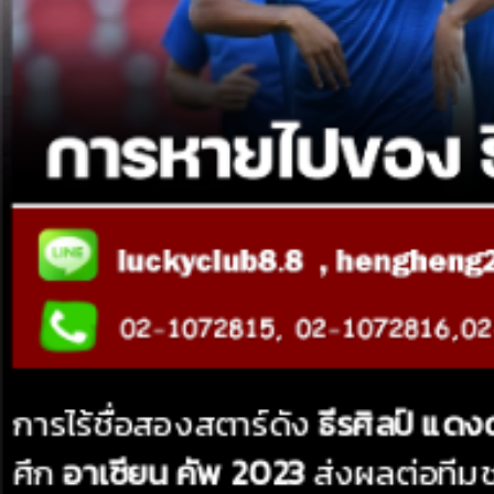
การไร้ชื่อสองสตาร์ดัง
ธีรศิลป์ แดง
ศึก
อาเซียน คัพ 2023
ส่งผลต่อทีมช