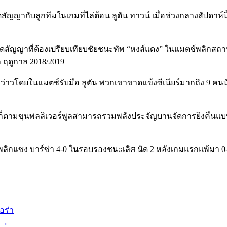
ดสัญญากับลูกทีมในเกมที่ไล่ต้อน ลูตัน ทาวน์ เมื่อช่วงกลางสัปดาห
ดสัญญาที่ต้องเปรียบเทียบชัยชนะทัพ “หงส์แดง” ในแมตช์พลิกสถานการณ
ก ฤดูกาล 2018/2019
าวโดยในแมตช์รับมือ ลูตัน พวกเขาขาดแข้งซีเนียร์มากถึง 9 คนนั่นทำใ
ย่างไรก็ตามขุนพลลิเวอร์พูลสามารถรวมพลังประจัญบานจัดการยิงค
ลิกแซง บาร์ซ่า 4-0 ในรอบรองชนะเลิศ นัด 2 หลังเกมแรกแพ้มา 0-3
เอร่า
→