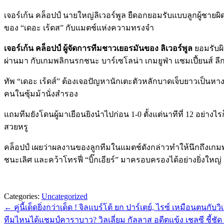
เจอร์เก้น คล็อปป์ นายใหญ่ลิเวอร์พูล ยืดอกยอมรับแบบลูกผู้ชายผิ
ของ “เดอะ เร้ดส” กับแมตช์แห่งความทรงจำ
เจอร์เก้น คล็อปป์ ผู้จัดการทีมชาวเยอรมันของ ลิเวอร์พูล
ยอมรับผิ
ผ่านมา กับเกมพลิกนรกชนะ บาร์เซโลน่า เกมยูฟ่า แชมเปี้ยนส์ ลี
ทัพ “เดอะ เร้ดส์” ต้องเจอปัญหานักเตะตัวหลักบาดเจ็บยาวเป็นหางว่
คนในซุ้มม้านั่งสำรอง
แถมทีมยังโดนผู้มาเยือนยิงนำไปก่อน 1-0 ตั้งแต่นาทีที่ 12 อ
สวยหรู
คล็อปป์ เผยว่าผลงานของลูกทีมในแมตช์ดังกล่าวทำให้นึกถึงเกมพ
ชนะเลิศ และคว้าโทรฟี่ “บิ๊กเอียร์” มาครอบครองได้อย่างยิ่งใหญ่
Categories:
Uncategorized
←
คู่นี้เด็ดยิ่งกว่าเด็ด ! จิลแบร์โต้ ยก ปาร์เตย์, ไรซ์ เหมือนตนกับวิ
ทีมไหนได้แชมป์คาราบาว? วิลเลี่ยม กัลลาส อดีตแข้ง เชลซี ชี้ชัด