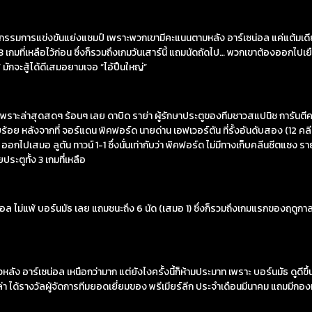
ะตากรรมการแข่งขันแย่งแชมป์ เพราะพวกเขามีคะแนนตามหลัง อาร์เซน่อล แค่แต้มเดียว
เกมที่เหลือไว้ก่อน ซึ่งก็รวมถึงเกมวันเสาร์นี้ แถมนัดถัดไป… พวกเขาต้องออกไปเย
” มักจะสู้ได้ดีเสมอยามเจอ “ไอ้ปืนใหญ่”
ล เพราะล่าสุดสดๆ ร้อนๆ เลย ดาบิด ราย่า ผู้รักษาประตูของทีมชาวสแปนิช การันต
อย หลังจากที่ จอร์แดน พิคฟอร์ด นายด่าน เอฟเวอร์ตัน ที่รั้งอันดับสอง (12 คลีนชีต
งิน” ออกไปเสมอ ลูตัน ทาวน์ 1-1 ซึ่งนั่นเท่ากับว่า พิคฟอร์ด ไม่มีทางเก็บคลีนชีตแซง
ยประตูทั้ง 3 เกมที่เหลือ
เซน่อล ไม่แพ้ บอร์นมัธ เลย แถมชนะถึง 6 นัด (เสมอ 1) ซึ่งก็รวมถึงเกมแรกของฤดูกาล
วงหลัง อาร์เซน่อล เหนือกว่ามาก แต่ยังไงครั้งนี้ก็ห้ามประมาท เพราะ บอร์นมัธ ดูด
่า ได้รางวัลผู้จัดการทีมยอดเยี่ยมของ พรีเมียร์ลีก ประจำเดือนมีนาคม แถมมีกองหน้