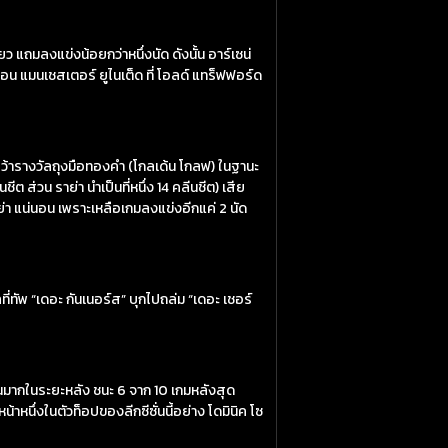
 แถมลงแข่งน้อยกว่าหนึ่งนัด ดังนั้น อาร์เซน่
ือน แมนเชสเตอร์ ยูไนเต็ด ที่ โอลด์ แทร็ฟฟอร์ด
ีคว้ารางวัลถุงมือทองคำ (โกลเด้น โกลฟ) ในฐานะ
 ส่วน ราย่า นำเป็นที่หนึ่ง 14 คลีนชีต) เสีย
 ราย่า แน่นอน เพราะเหลือเกมลงแข่งอีกแค่ 2 นัด
ที่ทัพ “เดอะ กันเนอร์ส” บุกไปถล่ม “เดอะ เชอร์
ีขึ้นมากในระยะหลัง ชนะ 6 จาก 10 เกมหลังสุด
าหนึ่งในตัวท็อปของลีกซีซั่นนี้อย่าง โดมินิค โซ