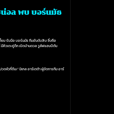
เซน่อล พบ บอร์นมัธ
ี้ยม รับมือ บอร์นมัธ ทีมอันดับสิบ ซึ่งถือ
 มีคิวเตะคู่ดึก เปิดบ้านดวล วูล์ฟแฮมป์ตัน
หัวที่ดีนะ” มิเกล อาร์เตต้า ผู้จัดการทีม อาร์