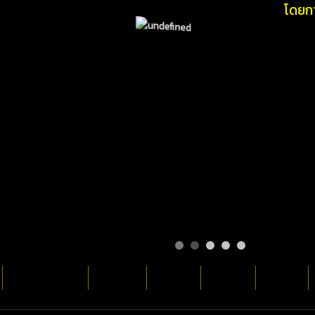
โดยการติ
กฏการเดิมพัน
ร่วมสนุก
ฝากเงิน
ถอนเงิน
ย้ายเงิน