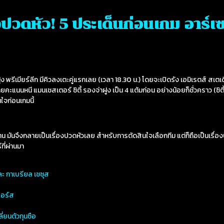
องปวดหัว! 5 ประเด็นก่อนเกม อาร์
าฝูง พรีเมียร์ลีก มีคิวลงเตะคู่แรกเลย (เวลา 18.30 น.) โดยจะเปิดรัง เอมิเรตส์ สเตเด
คะแนนหนี แมนเชสเตอร์ ซิตี้ รองจ่าฝูง เป็น 4 แต้มก่อน อย่างน้อยก็ชั่วคราว (ซิตี้
นใจก่อนเกมนี้
าน มันจึงกลายเป็นเรื่องปวดหัวเลย สำหรับการตัดสินใจเลือกทีม แต่ก็ถือเป็นเรื่องปวด
ที่ผ่านมา
ดโละ กาเบรียล เชซุส
ปอร์ส
ี่ยนตัวกุนซือ