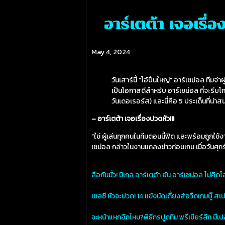
อาร์เตต้า เจอเรื่
May 4, 2024
วันเสาร์นี้ “ไอ้ปืนใหญ่” อาร์เซน่อล ทีมจ่
เป็นโอกาสดีสำหรับ อาร์เซน่อล ที่จะรีบโกย
วันเดอเรอร์ส) และนี่คือ 5 ประเด็นที่น่าส
– อาร์เตต้า เจอเรื่องปวดหัว!!!
“ใช่ ผู้เล่นทุกคนในทีมตอนนี้ฟิต และพร้อมถูกใช้ง
เซน่อล กล่าวในงานแถลงข่าวก่อนเกม เมื่อวันศุกร์
ลือกันมั่ว! มิเกล อาร์เตต้า ยัน อาร์เซน่อล ไม่คิ
เชลซี หัวจะปวด! 14 แข้งนัดเดี้ยงส่อวืดเกมบู๊ สเ
จะหน้าแหกอีกไหม?พิธีกรปูดทีม พรีเมียร์ลีก มีเปล