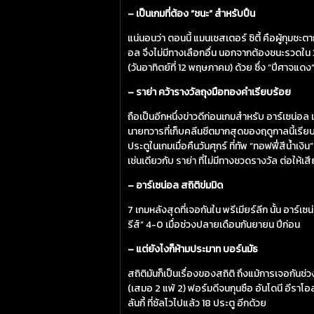
– เป็นเกมที่ต้อง “ชนะ” สำหรับปืน
แน่นอนว่า ตอนนี้ แมนเชสเตอร์ ซิตี้ คือผู้กุมช
อล จึงไม่มีทางเลือกอื่น นอกจากต้องชนะรวดใน 3 
(วันอาทิตย์ที่ 12 พฤษภาคม) ด้วย ซึ่ง “ปีศาจแดง
– ราย่า คว้ารางวัลถุงมือทองคำเรียบร้อย
ถือเป็นอีกหนึ่งข่าวดีก่อนเกมสำหรับ อาร์เซน่อ
นายทวารที่เก็บคลีนชีตมากสุดของฤดูกาลนี้เรียบร้
ประตูในเกมเมื่อคืนวันศุกร์ ที่ทัพ “ทอฟฟี่สีน้ำเ
เช่นเดียวกับ ราย่า ที่ไม่มีทางชวดรางวัล ต่อให้เสี
– อาร์เซน่อล สถิติข่มมิด
7 เกมหลังสุดที่เจอกันใน พรีเมียร์ลีก นั้น อาร์
รีส์” 4-0 เมื่อช่วงปลายเดือนกันยายน ปีก่อน
– แต่ยังไงก็ห้ามประมาท บอร์นมัธ
สถิติมันก็เป็นเรื่องของสถิติ ถึงแม้การเจอกันช่
(เสมอ 2 แพ้ 2) ฟอร์มดีจนกุนซือ อันโดนี อีราโอล
ลันกี้ ที่ซัลโวไปแล้ว 18 ประตู อีกด้วย