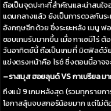
ถือเป็นจุดปะทะที่สำคัญและน่าสนใจอ
แดนกลางแล้ว ยังเป็นการดวลกันระหว่
อังกฤษอีกด้วย ซึ่งระยะหลัง เมนู ฟ
ชอบเกมรับมากขึ้น เมื่อ กาเซมีโร่
วันอาทิตย์นี้ ถือเป็นเกมที่ มิดฟิลด์ว
แข่งตรงหน้าคือ ไรซ์ ซึ่งตอนนี้อาจจ
– ราสมุส ฮอยลุนด์ VS กาเบรียล ม
ถึงแม้ 9 เกมหลังสุด (รวมทุกรายการ
โอกาสลุ้นจบสกอร์น้อยมาก แต่ไม่ต้