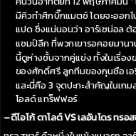
คืนวันอาทิตย์ที่ 12 พฤษภาคมนี้ “ไ
มีคิวทำศึกบิ๊กแมตช์ โดยจะออกไป
แปด ซึ่งแน่นอนว่า อาร์เซน่อล 
แชมป์ลีก ที่พวกเขารอคอยมานานร
นี้ดูห่างชั้นจากคู่แข่ง ทั้งในเ
ของศักดิ์ศรี ลูกทีมของกุนซือ เอ
และนี่คือ 3 จุดปะทะสำคัญในเกมสุ
โอลด์ แทร็ฟฟอร์
– ดีโอโก้ ดาโลต์ VS เลอันโดร ทรอส
ทรอสซาร์ คือหนึ่งในแข้งแนวรุก อาร์