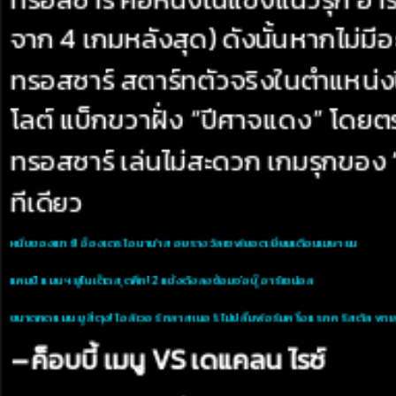
จาก 4 เกมหลังสุด) ดังนั้นหากไม่มีอ
ทรอสซาร์ สตาร์ทตัวจริงในตำแหน่งปี
โลต์ แบ็กขวาฝั่ง “ปีศาจแดง” โดยต
ทรอสซาร์ เล่นไม่สะดวก เกมรุกของ 
ทีเดียว
หนึบของแทร่! อ็องเดร โอนาน่า สอยรางวัลเซฟยอดเยี่ยมเดือนเมษายน
แคมป์ แมนฯ ยูไนเต็ด สุดคึก! 2 แข้งดังลงซ้อมจ่อบู๊ อาร์เซน่อล
ขนาดกด แมนยู สี่ตุง! โอลิเวอร์ กลาสเนอร์ ไม่ปลื้มฟอร์มครึ่งแรก คริสตัล พา
– ค็อบบี้ เมนู VS เดแคลน ไรซ์