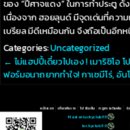
ของ “ปีศาจแดง” ในการทำประตู ดังนั
เนื่องจาก ฮอยลุนด์ มีจุดเด่นที่ความ
เบรียล มีดีเหมือนกัน จึงถือเป็นอีกห
Categories:
Uncategorized
←
ไม่แฮปปี้เดี๋ยวไปเอง ! เมาริซิโอ โ
ฟอร์มอนาถยากทำใจ! กาเซมีโร่, อันโ
หน้าแรก
เกี่ยวกับเรา
โปรโมชั่น
กฏการเดิมพัน
ร่
Master.luckyclub88
luckyclub8.8