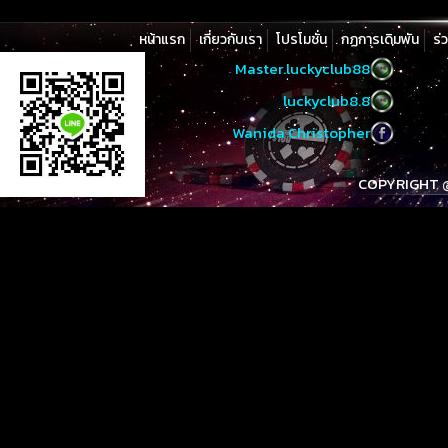
หน้าแรก
เกี่ยวกับเรา
โปรโมชั่น
กฏการเดิมพัน
ร่
Master.luckyclub88
luckyclub8.8
Wanida Christopher
COPYRIGHT @