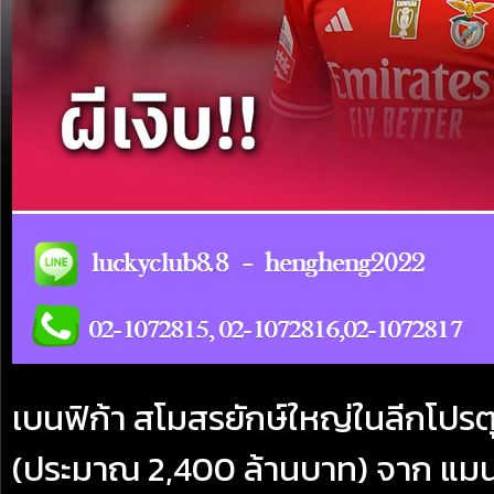
เบนฟิก้า สโมสรยักษ์ใหญ่ในลีกโปรต
(ประมาณ 2,400 ล้านบาท) จาก แมนเชส