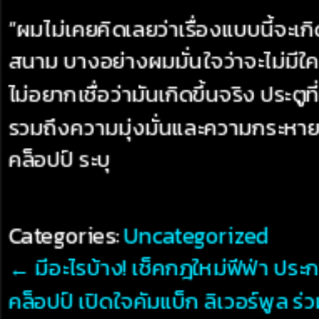
“ผมไม่เคยคิดเลยว่าเรื่องแบบนี้จะเกิ
สนาม บางอย่างผมมั่นใจว่าจะไม่มีใค
ไม่อยากเชื่อว่ามันเกิดขึ้นจริง ประต
รวมถึงความมุ่งมั่นและความกระหายที
คล็อปป์ ระบุ
Categories:
Uncategorized
←
มีอะไรบ้าง! เช็คกฎใหม่ฟีฟ่า ป
คล็อปป์ เปิดใจคัมแบ็ก ลิเวอร์พูล 