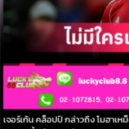
เจอร์เก้น คล็อปป์ กล่าวถึง โมฮาเหม