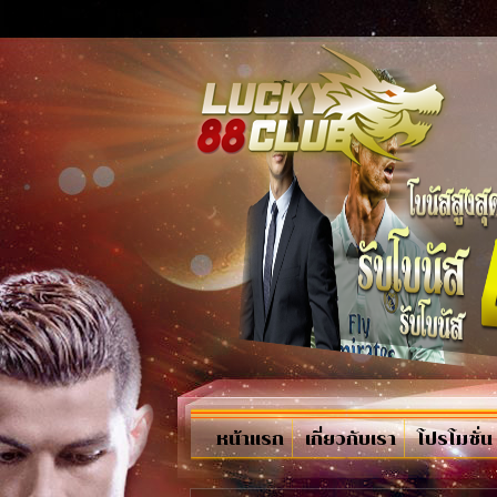
หน้าแรก
เกี่ยวกับเรา
โปรโมชั่น