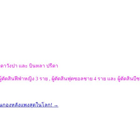
์ ดาวังปา และ บินหลา ปรีดา
้ตัดสินฟีฟ่าหญิง 3 ราย , ผู้ตัดสินฟุตซอลชาย 4 ราย และ ผู้ตัดสินบี
เป็นกองหลังแพงสุดในโลก!
→