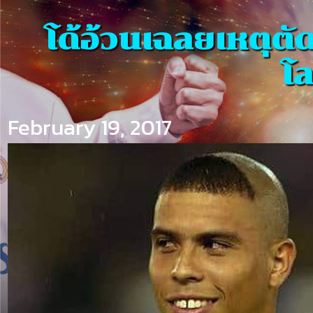
โด้อ้วนเฉลยเหตุต
โ
February 19, 2017