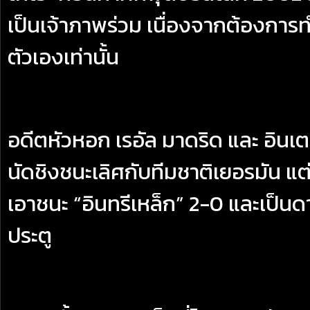
เป็นเจ้าภาพร่วม เนื่องจากต้องกา
ตัวเองเท่านั้น
อดีตหัวหอก เรอัล มาดริด และ อินเ
นัดชิงชนะเลิศกับทีมชาติเยอรมัน แต่ส
เอาชนะ “อินทรีเหล็ก” 2-0 และเป็น
ประตู