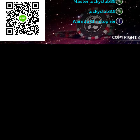
Master.luckyclub88
luckyclub8.8
Wanida Christopher
COPYRIGHT @