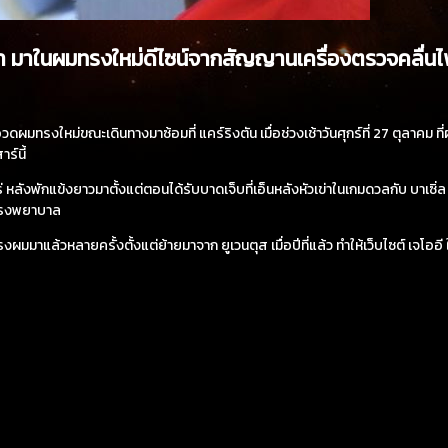
า มาในผมทรงใหม่ดีไซน์จากสัญญานเครื่องตรวจคลื่นไฟฟ้า
ทรงใหม่ขณะเดินทางมาซ้อมที่ แคร์ริงตัน เมื่อช่วงเช้าวันศุกร์ที่ 27 ตุลาคม ที่ผ
ร์นี้
่ หลังพักแข้งยาวมาตั้งแต่ตอนได้รับบาดเจ็บที่เอ็นหลังหัวเข่าในเกมดวลกับ บาเซิ่ล 
นโรงพยาบาล
รงผมมาแล้วหลายครั้งตั้งแต่ย้ายมาจาก ยูเวนตุส เมื่อปีที่แล้ว ทำให้เว็บไซต์ เจโออี