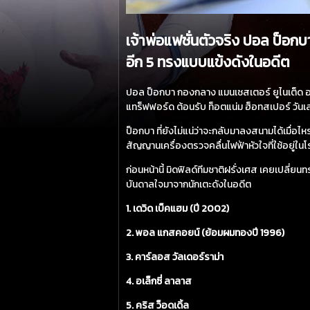
เจ้าพ่อแฟชั่นตัวจริง ปอล ป็อกบ
อีก 5 ทรงแบบแข้งดังในอดีต
ปอล ป็อกบา กองกลาง แมนเชสเตอร์ ยูไนเต็ด อวดผม
แทร็ฟฟอร์ด ต้อนรับ ท็อตแน่ม ฮ็อทสเปอร์ วันเสา
ป็อกบา ที่ยังไม่แน่ว่าจะกลับมาลงสนามได้เมื่อไหร
สัญญานเครื่องตรวจคลื่นไฟฟ้าหัวใจที่ใช้อยู่ใ
ก่อนหน้านี้ มิดฟิลด์ทีมชาติฝรั่งเศส เคยเปลี่ยนท
บันดาลใจมาจากนักเตะดังในอดีต
1. เดวิด เบ็คแฮม (ปี 2002)
2. พอล แกสคอยน์ (ย้อมผมทองปี 1996)
3. คาร์ลอส วัลเดอร์ราม่า
4. อเล็กซี่ ลาลาส
5. คริส ว็อดเดิ้ล