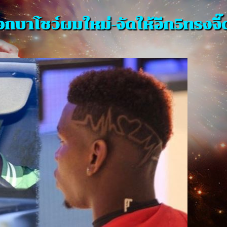
อกบาโชว์ผมใหม่-จัดให้อีก5ทรงจี