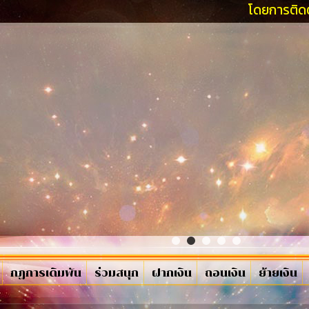
โดยการติดต่อฝ่ายบริก
กฏการเดิมพัน
ร่วมสนุก
ฝากเงิน
ถอนเงิน
ย้ายเงิน